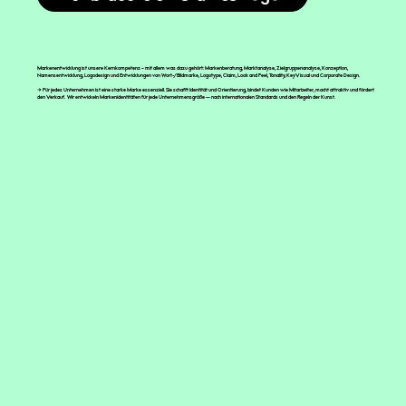
Markenentwicklung ist unsere Kernkompetenz – mit allem was dazu gehört: Markenberatung, Marktanalyse, Zielgruppenanalyse, Konzeption,
Namensentwicklung, Logodesign und Entwicklungen von Wort-/Bildmarke, Logotype, Claim, Look and Feel, Tonality, KeyVisual und Corporate Design.
→ Für jedes Unternehmen ist eine starke Marke essenziell. Sie schafft
Identität und Orientierung,
bindet Kunden wie Mitarbeiter, macht attraktiv und fördert
den Verkauf. Wir entwickeln
Markenidentitäten für jede Unternehmensgröße
— nach internationalen Standards und den Regeln der Kunst.