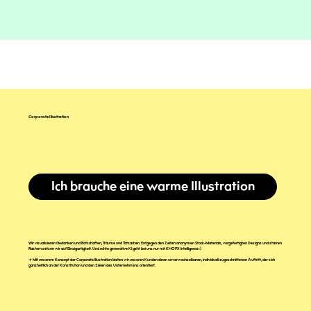
Corporate Illustration
Ich brauche eine warme Illustration
Wir visualisieren Gedanken und Botschaften, Träume und Tatsachen. Entgegen den Zeiten anonymen Stock-Materials, vorgefertigten Designs und starren
Rastern setzen wir auf Einzigartigkeit. Und echte generative KI geht bei uns nur mit KNOPX Intelligence :)
→ Mit unserem Konzept der
Corporate Illustration
bieten wir unseren Kunden einen unverwechselbaren, individuell zugeschnittenen Auftritt, der sich
ganzheitlich an der Konstitution und den Zielen des Unternehmens
orientiert.