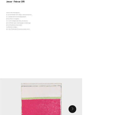
Januar - Februar 2015
1948 // in Köthen-Anhalt geboren
1971 - 2006 // in Bautzen lebend, tätig in verschiedensten Berufen
1971 - 1974 // Abendstudium Malerei (HfBK Dresden)
seit 1986 // Maler und Graphiker
1987 - 1991 // Lehrtätigkeit HfBK Dresden, Abendstudium
seit 1990 // Ausstellungen und Beteiligungen an Ausstellungen
seit 1992 // Künstlerbund Dresden im BBK
1993 // Bautzener Kunstpreis
2006 - 2008 // in Bad Elster und seit 2008 in Dresden lebend